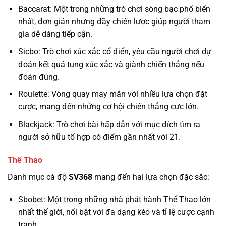
Baccarat: Một trong những trò chơi sòng bạc phổ biến
nhất, đơn giản nhưng đầy chiến lược giúp người tham
gia dễ dàng tiếp cận.
Sicbo: Trò chơi xúc xắc cổ điển, yêu cầu người chơi dự
đoán kết quả tung xúc xắc và giành chiến thắng nếu
đoán đúng.
Roulette: Vòng quay may mắn với nhiều lựa chọn đặt
cược, mang đến những cơ hội chiến thắng cực lớn.
Blackjack: Trò chơi bài hấp dẫn với mục đích tìm ra
người sở hữu tổ hợp có điểm gần nhất với 21.
Thể Thao
Danh mục cá độ
SV368
mang đến hai lựa chọn đặc sắc:
Sbobet: Một trong những nhà phát hành Thể Thao lớn
nhất thế giới, nổi bật với đa dạng kèo và tỉ lệ cược cạnh
tranh.