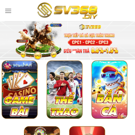
Chuyển
đến
nội
dung