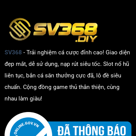
SV368
- Trải nghiệm cá cược đỉnh cao! Giao diện
đẹp mắt, dễ sử dụng, nạp rút siêu tốc. Slot nổ hũ
liên tục, bắn cá săn thưởng cực đã, lô đề siêu
chuẩn. Cộng đồng game thủ thân thiện, cùng
nhau làm giàu!