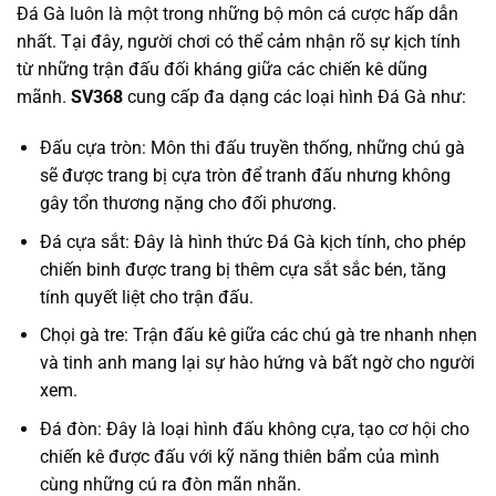
Đá Gà luôn là một trong những bộ môn cá cược hấp dẫn
nhất. Tại đây, người chơi có thể cảm nhận rõ sự kịch tính
từ những trận đấu đối kháng giữa các chiến kê dũng
mãnh.
SV368
cung cấp đa dạng các loại hình Đá Gà như:
Đấu cựa tròn: Môn thi đấu truyền thống, những chú gà
sẽ được trang bị cựa tròn để tranh đấu nhưng không
gây tổn thương nặng cho đối phương.
Đá cựa sắt: Đây là hình thức Đá Gà kịch tính, cho phép
chiến binh được trang bị thêm cựa sắt sắc bén, tăng
tính quyết liệt cho trận đấu.
Chọi gà tre: Trận đấu kê giữa các chú gà tre nhanh nhẹn
và tinh anh mang lại sự hào hứng và bất ngờ cho người
xem.
Đá đòn: Đây là loại hình đấu không cựa, tạo cơ hội cho
chiến kê được đấu với kỹ năng thiên bẩm của mình
cùng những cú ra đòn mãn nhãn.