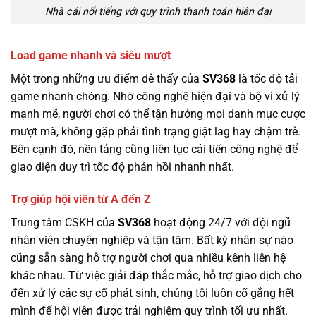
Nhà cái nổi tiếng với quy trình thanh toán hiện đại
Load game nhanh và siêu mượt
Một trong những ưu điểm dễ thấy của
SV368
là tốc độ tải
game nhanh chóng. Nhờ công nghệ hiện đại và bộ vi xử lý
mạnh mẽ, người chơi có thể tận hưởng mọi danh mục cược
mượt mà, không gặp phải tình trạng giật lag hay chậm trễ.
Bên cạnh đó, nền tảng cũng liên tục cải tiến công nghệ để
giao diện duy trì tốc độ phản hồi nhanh nhất.
Trợ giúp hội viên từ A đến Z
Trung tâm CSKH của
SV368
hoạt động 24/7 với đội ngũ
nhân viên chuyên nghiệp và tận tâm. Bất kỳ nhân sự nào
cũng sẵn sàng hỗ trợ người chơi qua nhiều kênh liên hệ
khác nhau. Từ việc giải đáp thắc mắc, hỗ trợ giao dịch cho
đến xử lý các sự cố phát sinh, chúng tôi luôn cố gắng hết
mình để hội viên được trải nghiệm quy trình tối ưu nhất.