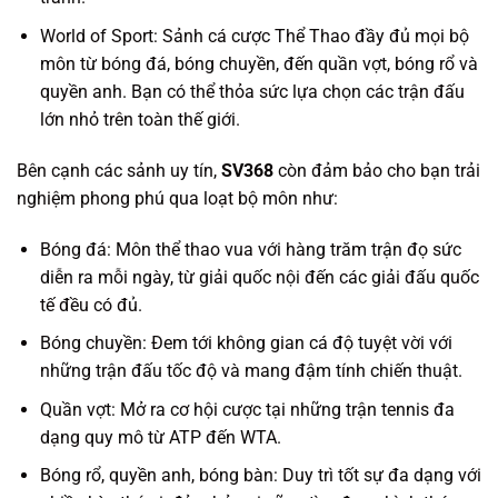
World of Sport: Sảnh cá cược Thể Thao đầy đủ mọi bộ
môn từ bóng đá, bóng chuyền, đến quần vợt, bóng rổ và
quyền anh. Bạn có thể thỏa sức lựa chọn các trận đấu
lớn nhỏ trên toàn thế giới.
Bên cạnh các sảnh uy tín,
SV368
còn đảm bảo cho bạn trải
nghiệm phong phú qua loạt bộ môn như:
Bóng đá: Môn thể thao vua với hàng trăm trận đọ sức
diễn ra mỗi ngày, từ giải quốc nội đến các giải đấu quốc
tế đều có đủ.
Bóng chuyền: Đem tới không gian cá độ tuyệt vời với
những trận đấu tốc độ và mang đậm tính chiến thuật.
Quần vợt: Mở ra cơ hội cược tại những trận tennis đa
dạng quy mô từ ATP đến WTA.
Bóng rổ, quyền anh, bóng bàn: Duy trì tốt sự đa dạng với