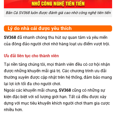
Bắn Cá SV368 luôn được đánh giá cao nhờ công nghệ tiên tiến
Lý do nhà cái được yêu thích
SV368
đã nhanh chóng thu hút sự quan tâm và yêu mến
của đông đảo người chơi nhờ hàng loạt ưu điểm vượt trội.
Ưu đãi liên tục cho thành viên
Tại nền tảng chúng tôi, mọi thành viên đều có cơ hội nhận
được những khuyến mãi giá trị. Các chương trình ưu đãi
thường xuyên được cập nhật trên hệ thống, đảm bảo mang
lại lợi ích tối đa cho người chơi.
Ngoài các khuyến mãi chung,
SV368
cũng có những sự
kiện đặc biệt với số lượng giới hạn. Tất cả đều được xây
dựng với mục tiêu khuyến khích người chơi tham gia cược
nhiều hơn.