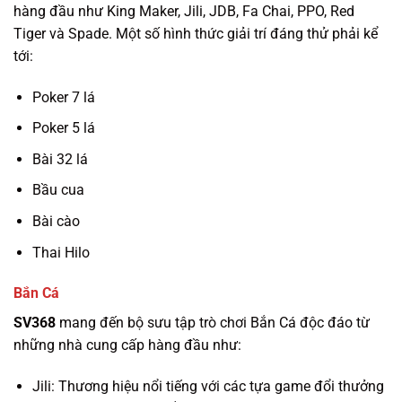
hàng đầu như King Maker, Jili, JDB, Fa Chai, PPO, Red
Tiger và Spade. Một số hình thức giải trí đáng thử phải kể
tới:
Poker 7 lá
Poker 5 lá
Bài 32 lá
Bầu cua
Bài cào
Thai Hilo
Bắn Cá
SV368
mang đến bộ sưu tập trò chơi Bắn Cá độc đáo từ
những nhà cung cấp hàng đầu như:
Jili: Thương hiệu nổi tiếng với các tựa game đổi thưởng