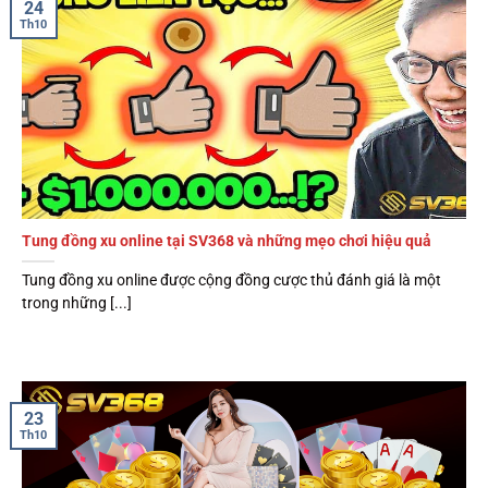
24
Th10
Tung đồng xu online tại SV368 và những mẹo chơi hiệu quả
Tung đồng xu online được cộng đồng cược thủ đánh giá là một
trong những [...]
23
Th10