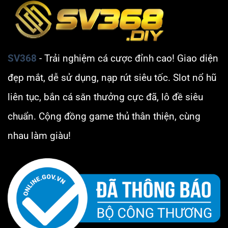
SV368
- Trải nghiệm cá cược đỉnh cao! Giao diện
đẹp mắt, dễ sử dụng, nạp rút siêu tốc. Slot nổ hũ
liên tục, bắn cá săn thưởng cực đã, lô đề siêu
chuẩn. Cộng đồng game thủ thân thiện, cùng
nhau làm giàu!