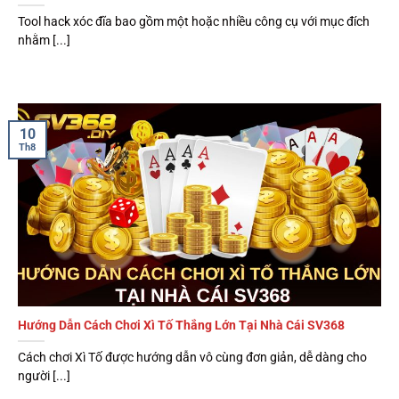
Tool hack xóc đĩa bao gồm một hoặc nhiều công cụ với mục đích
nhằm [...]
10
Th8
Hướng Dẫn Cách Chơi Xì Tố Thắng Lớn Tại Nhà Cái SV368
Cách chơi Xì Tố được hướng dẫn vô cùng đơn giản, dễ dàng cho
người [...]