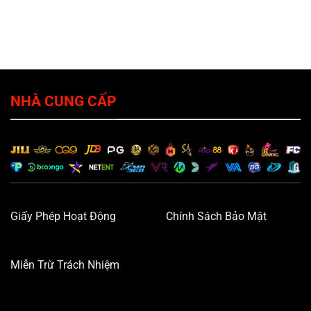
NHÀ CUNG CẤP
Giấy Phép Hoạt Động
Chính Sách Bảo Mật
Miễn Trừ Trách Nhiệm