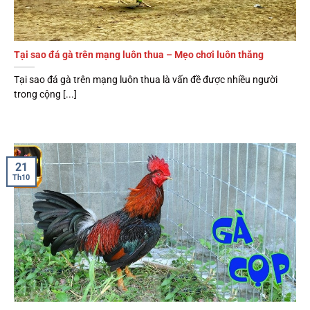
Tại sao đá gà trên mạng luôn thua – Mẹo chơi luôn thắng
Tại sao đá gà trên mạng luôn thua là vấn đề được nhiều người
trong cộng [...]
21
Th10