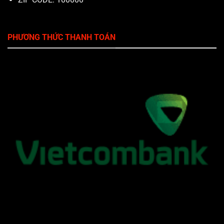
PHƯƠNG THỨC THANH TOÁN