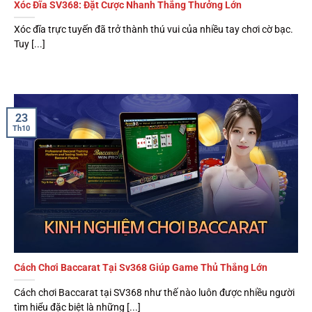
Xóc Đĩa SV368: Đặt Cược Nhanh Thắng Thưởng Lớn
Xóc đĩa trực tuyến đã trở thành thú vui của nhiều tay chơi cờ bạc.
Tuy [...]
23
Th10
Cách Chơi Baccarat Tại Sv368 Giúp Game Thủ Thắng Lớn
Cách chơi Baccarat tại SV368 như thế nào luôn được nhiều người
tìm hiểu đặc biệt là những [...]