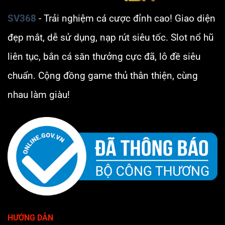
SV368
- Trải nghiệm cá cược đỉnh cao! Giao diện
đẹp mắt, dễ sử dụng, nạp rút siêu tốc. Slot nổ hũ
liên tục, bắn cá săn thưởng cực đã, lô đề siêu
chuẩn. Cộng đồng game thủ thân thiện, cùng
nhau làm giàu!
HƯỚNG DẪN