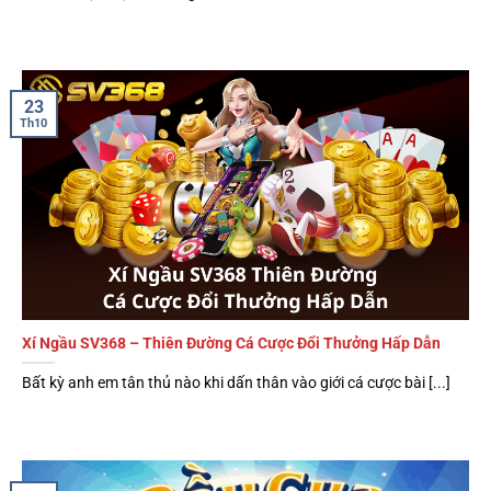
23
Th10
Xí Ngầu SV368 – Thiên Đường Cá Cược Đổi Thưởng Hấp Dẫn
Bất kỳ anh em tân thủ nào khi dấn thân vào giới cá cược bài [...]