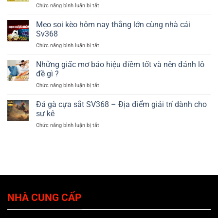
ở
Chức năng bình luận bị tắt
Sân
Cách
Chơi
thắng
Mẹo soi kèo hôm nay thắng lớn cùng nhà cái
Săn
Baccarat
Thưởng
Sv368
đến
Hấp
ở
Chức năng bình luận bị tắt
cao
Dẫn
Mẹo
thủ
Hàng
soi
Những giấc mơ báo hiệu điềm tốt và nên đánh lô
cũng
Đầu
kèo
không
đề gì ?
hôm
thể
ở
Chức năng bình luận bị tắt
nay
bỏ
Những
thắng
qua
giấc
Đá gà cựa sắt SV368 – Địa điểm giải trí dành cho
lớn
mơ
cùng
sư kê
báo
nhà
ở
Chức năng bình luận bị tắt
hiệu
cái
Đá
điềm
Sv368
gà
tốt
cựa
và
sắt
nên
SV368
đánh
–
lô
Địa
đề
điểm
gì
NHÀ CUNG CẤP
giải
?
trí
dành