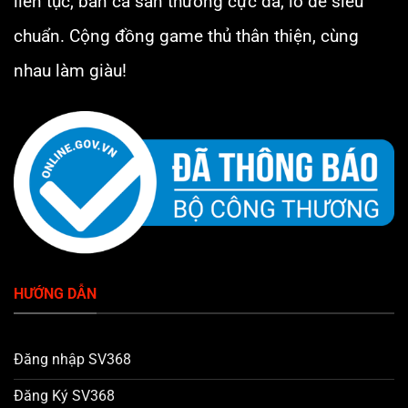
liên tục, bắn cá săn thưởng cực đã, lô đề siêu
chuẩn. Cộng đồng game thủ thân thiện, cùng
nhau làm giàu!
HƯỚNG DẪN
Đăng nhập SV368
Đăng Ký SV368