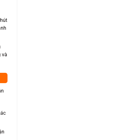
 hút
ành
u
g và
ần
xác
ận