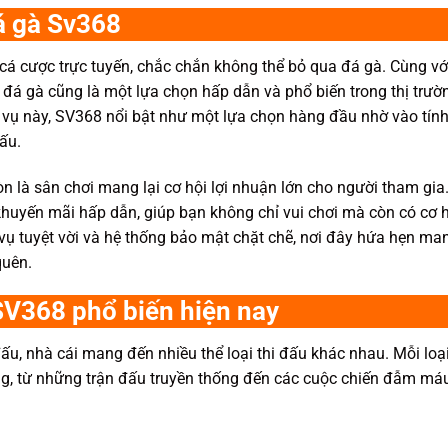
á gà Sv368
 cá cược trực tuyến, chắc chắn không thể bỏ qua đá gà. Cùng vớ
ố, đá gà cũng là một lựa chọn hấp dẫn và phổ biến trong thị trườ
h vụ này, SV368 nổi bật như một lựa chọn hàng đầu nhờ vào tín
ấu.
còn là sân chơi mang lại cơ hội lợi nhuận lớn cho người tham gia
 khuyến mãi hấp dẫn, giúp bạn không chỉ vui chơi mà còn có cơ 
vụ tuyệt vời và hệ thống bảo mật chặt chẽ, nơi đây hứa hẹn ma
quên.
SV368 phổ biến hiện nay
u, nhà cái mang đến nhiều thể loại thi đấu khác nhau. Mỗi loạ
ng, từ những trận đấu truyền thống đến các cuộc chiến đẫm má