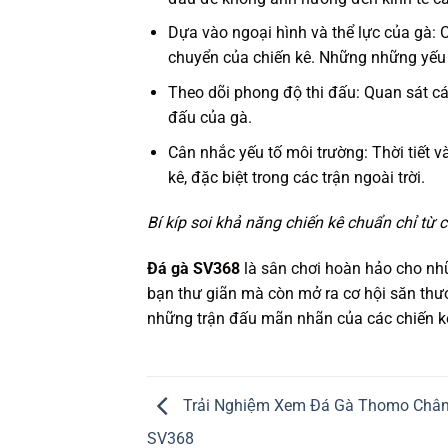
Dựa vào ngoại hình và thể lực của gà: 
chuyển của chiến kê. Những những yếu 
Theo dõi phong độ thi đấu: Quan sát c
đấu của gà.
Cân nhắc yếu tố môi trường: Thời tiết v
kê, đặc biệt trong các trận ngoài trời.
Bí kíp soi khả năng chiến kê chuẩn chỉ từ 
Đá gà SV368
là sân chơi hoàn hảo cho nhữ
bạn thư giãn mà còn mở ra cơ hội săn th
những trận đấu mãn nhãn của các chiến 
Trải Nghiệm Xem Đá Gà Thomo Chân 
SV368