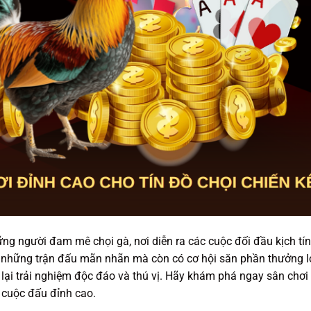
ng người đam mê chọi gà, nơi diễn ra các cuộc đối đầu kịch tín
g những trận đấu mãn nhãn mà còn có cơ hội săn phần thưởng l
 lại trải nghiệm độc đáo và thú vị. Hãy khám phá ngay sân chơi
 cuộc đấu đỉnh cao.