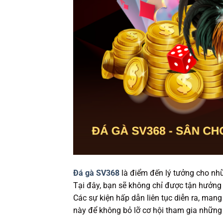
Đá gà SV368
là điểm đến lý tưởng cho nhữ
Tại đây, bạn sẽ không chỉ được tận hưởn
Các sự kiện hấp dẫn liên tục diễn ra, mang
này để không bỏ lỡ cơ hội tham gia những