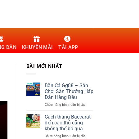
NG DẪN
KHUYẾN MÃI
TẢI APP
BÀI MỚI NHẤT
Bắn Cá Gg88 – Sân
Chơi Săn Thưởng Hấp
Dẫn Hàng Đầu
ở
Chức năng bình luận bị tắt
Bắn
Cá
Cách thắng Baccarat
Gg88
đến cao thủ cũng
–
không thể bỏ qua
Sân
ở
Chức năng bình luận bị tắt
Chơi