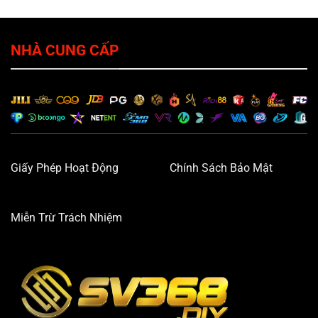
NHÀ CUNG CẤP
Giấy Phép Hoạt Động
Chính Sách Bảo Mật
Miễn Trừ Trách Nhiệm