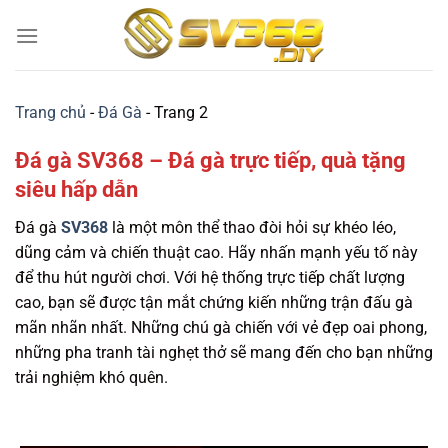
Chuyển
đến
nội
dung
Trang chủ
-
Đá Gà
-
Trang 2
Đá gà SV368 – Đá gà trực tiếp, quà tặng
siêu hấp dẫn
Đá gà
SV368
là một môn thể thao đòi hỏi sự khéo léo,
dũng cảm và chiến thuật cao. Hãy nhấn mạnh yếu tố này
để thu hút người chơi. Với hệ thống trực tiếp chất lượng
cao, bạn sẽ được tận mắt chứng kiến những trận đấu gà
mãn nhãn nhất. Những chú gà chiến với vẻ đẹp oai phong,
những pha tranh tài nghẹt thở sẽ mang đến cho bạn những
trải nghiệm khó quên.