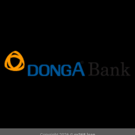
Copyright 2026 ©
sv368.loan