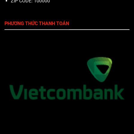
ZIP CODE:
100000
PHƯƠNG THỨC THANH TOÁN