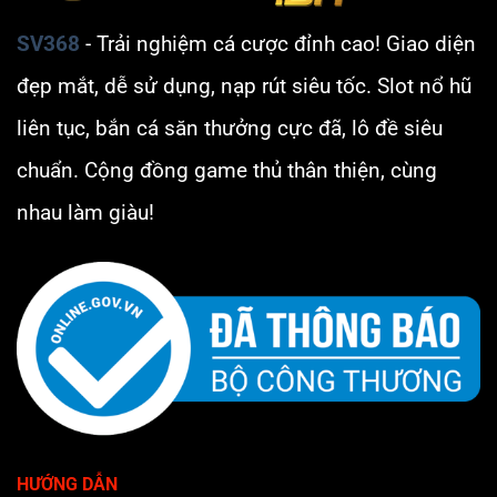
SV368
- Trải nghiệm cá cược đỉnh cao! Giao diện
đẹp mắt, dễ sử dụng, nạp rút siêu tốc. Slot nổ hũ
liên tục, bắn cá săn thưởng cực đã, lô đề siêu
chuẩn. Cộng đồng game thủ thân thiện, cùng
nhau làm giàu!
HƯỚNG DẪN