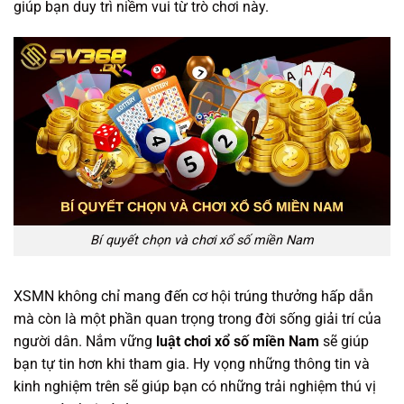
giúp bạn duy trì niềm vui từ trò chơi này.
Bí quyết chọn và chơi xổ số miền Nam
XSMN không chỉ mang đến cơ hội trúng thưởng hấp dẫn
mà còn là một phần quan trọng trong đời sống giải trí của
người dân. Nắm vững
luật chơi xổ số miền Nam
sẽ giúp
bạn tự tin hơn khi tham gia. Hy vọng những thông tin và
kinh nghiệm trên sẽ giúp bạn có những trải nghiệm thú vị