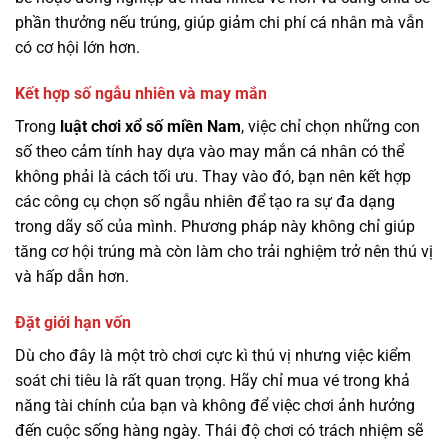
phần thưởng nếu trúng, giúp giảm chi phí cá nhân mà vẫn
có cơ hội lớn hơn.
Kết hợp số ngẫu nhiên và may mắn
Trong
luật chơi xổ số miền Nam
, việc chỉ chọn những con
số theo cảm tính hay dựa vào may mắn cá nhân có thể
không phải là cách tối ưu. Thay vào đó, bạn nên kết hợp
các công cụ chọn số ngẫu nhiên để tạo ra sự đa dạng
trong dãy số của mình. Phương pháp này không chỉ giúp
tăng cơ hội trúng mà còn làm cho trải nghiệm trở nên thú vị
và hấp dẫn hơn.
Đặt giới hạn vốn
Dù cho đây là một trò chơi cực kì thú vị nhưng việc kiểm
soát chi tiêu là rất quan trọng. Hãy chỉ mua vé trong khả
năng tài chính của bạn và không để việc chơi ảnh hưởng
đến cuộc sống hàng ngày. Thái độ chơi có trách nhiệm sẽ