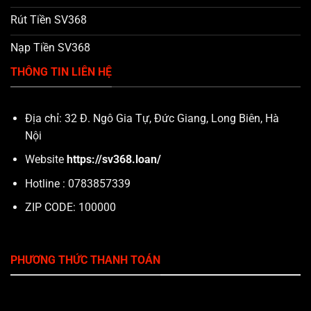
Rút Tiền SV368
Nạp Tiền SV368
THÔNG TIN LIÊN HỆ
Địa chỉ: 32 Đ. Ngô Gia Tự, Đức Giang, Long Biên, Hà
Nội
Website
https://sv368.loan/
Hotline : 0783857339
ZIP CODE:
100000
PHƯƠNG THỨC THANH TOÁN